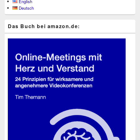
English
Seitenleisten-
Deutsch
Widgetbereich
Das Buch bei ama​zon​.de: