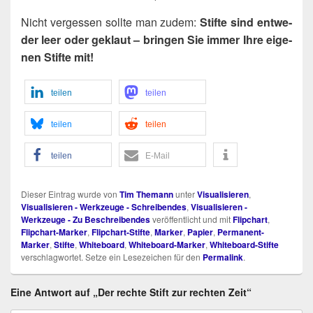
Nicht ver­ges­sen soll­te man zudem:
Stif­te sind ent­we­
der leer oder geklaut – brin­gen Sie immer Ihre eige­
nen Stif­te mit!
tei­len
tei­len
tei­len
tei­len
tei­len
E‑Mail
Dieser Eintrag wurde von
Tim Themann
unter
Visualisieren
,
Visualisieren - Werkzeuge - Schreibendes
,
Visualisieren -
Werkzeuge - Zu Beschreibendes
veröffentlicht und mit
Flipchart
,
Flipchart-Marker
,
Flipchart-Stifte
,
Marker
,
Papier
,
Permanent-
Marker
,
Stifte
,
Whiteboard
,
Whiteboard-Marker
,
Whiteboard-Stifte
verschlagwortet. Setze ein Lesezeichen für den
Permalink
.
Eine Antwort auf „Der rechte Stift zur rechten Zeit“