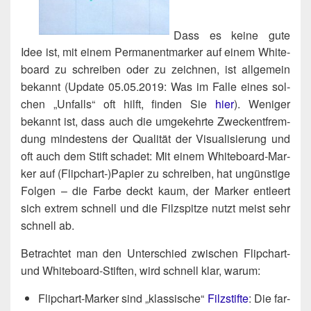
Dass es kei­ne gute
Idee ist, mit einem Per­ma­nent­mar­ker auf einem White­
board zu schrei­ben oder zu zeich­nen, ist all­ge­mein
bekannt (Update 05.05.2019: Was im Fal­le eines sol­
chen „Unfalls“ oft hilft, fin­den Sie
hier
). Weni­ger
bekannt ist, dass auch die umge­kehr­te Zweck­ent­frem­
dung min­des­tens der Qua­li­tät der Visua­li­sie­rung und
oft auch dem Stift scha­det: Mit einem White­board-Mar­
ker auf (Flipchart‑)​Papier zu schrei­ben, hat ungüns­ti­ge
Fol­gen – die Far­be deckt kaum, der Mar­ker ent­leert
sich extrem schnell und die Filz­spit­ze nutzt meist sehr
schnell ab.
Betrach­tet man den Unter­schied zwi­schen Flip­chart-
und White­board-Stif­ten, wird schnell klar, warum:
Flip­chart-Mar­ker sind „klas­si­sche“
Filz­stif­te
: Die far­