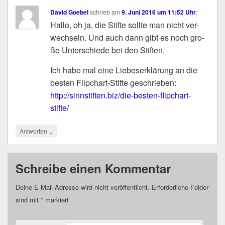
David Goebel
schrieb
am
9. Juni 2016 um 11:52 Uhr
:
Hal­lo, oh ja, die Stif­te soll­te man nicht ver­
wech­seln. Und auch dann gibt es noch gro­
ße Unter­schie­de bei den Stiften.
Ich habe mal eine Lie­bes­er­klä­rung an die
bes­ten Flip­chart-Stif­te geschrieben:
http://​sinn​stif​ten​.biz/​d​i​e​-​b​e​s​t​e​n​-​f​l​i​p​c​h​a​rt-
stifte/
↓
Antworten
Schreibe einen Kommentar
Deine E-Mail-Adresse wird nicht veröffentlicht.
Erforderliche Felder
sind mit
*
markiert