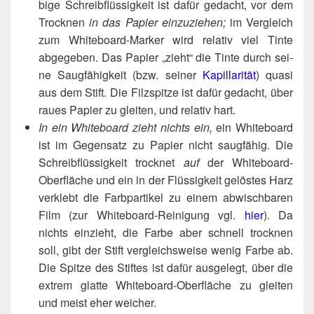
bi­ge Schreib­flüs­sig­keit ist dafür gedacht, vor dem
Trock­nen
in das Papier ein­zu­zie­hen;
im Ver­gleich
zum White­board-Mar­ker wird rela­tiv viel Tin­te
abge­ge­ben. Das Papier „zieht“ die Tin­te durch sei­
ne Saug­fä­hig­keit (bzw. sei­ner
Kapil­la­ri­tät
) qua­si
aus dem Stift. Die Filz­spit­ze ist dafür gedacht, über
rau­es Papier zu glei­ten, und rela­tiv hart.
In ein White­board zieht nichts ein,
ein White­board
ist im Gegen­satz zu Papier nicht saug­fä­hig. Die
Schreib­flüs­sig­keit trock­net
auf
der White­board-
Ober­flä­che und ein in der Flüs­sig­keit gelös­tes Harz
ver­klebt die Farb­par­ti­kel zu einem abwisch­ba­ren
Film (zur White­board-Rei­ni­gung vgl.
hier
). Da
nichts ein­zieht, die Far­be aber schnell trock­nen
soll, gibt der Stift ver­gleichs­wei­se wenig Far­be ab.
Die Spit­ze des Stif­tes ist dafür aus­ge­legt, über die
extrem glat­te White­board-Ober­flä­che zu glei­ten
und meist eher weicher.