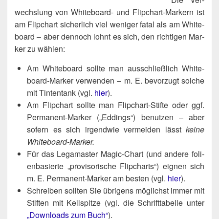
wechs­lung von White­board- und Flip­chart-Mar­kern ist
am Flip­chart sicher­lich viel weni­ger fatal als am White­
board – aber den­noch lohnt es sich, den rich­ti­gen Mar­
ker zu wählen:
Am White­board soll­te man aus­schließ­lich White­
board-Mar­ker ver­wen­den – m. E. bevor­zugt sol­che
mit Tin­ten­tank (vgl.
hier
).
Am Flip­chart soll­te man Flip­chart-Stif­te oder ggf.
Per­ma­nent-Mar­ker („Eddings“) benut­zen – aber
sofern es sich irgend­wie ver­mei­den lässt
kei­ne
Whiteboard-Marker.
Für das Legamas­ter Magic-Chart (und ande­re foli­
en­ba­sier­te „pro­vi­so­ri­sche Flip­charts“) eig­nen sich
m. E. Per­ma­nent-Mar­ker am bes­ten (vgl.
hier
).
Schrei­ben soll­ten Sie übri­gens mög­lichst immer mit
Stif­ten mit Keil­spit­ze (vgl. die Schrift­ta­bel­le unter
„Down­loads zum Buch“
).