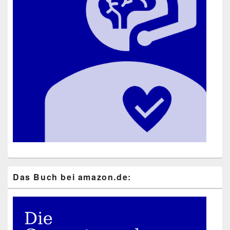
Das Buch bei ama​zon​.de: