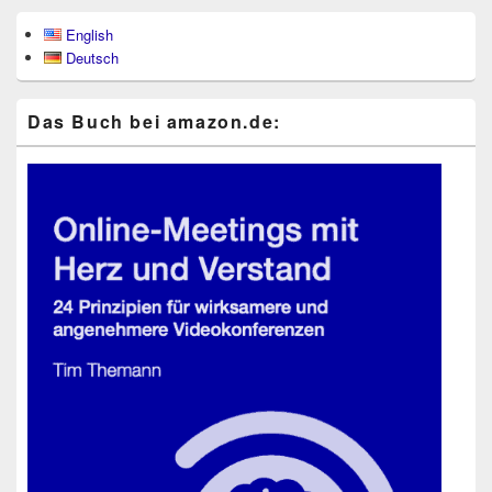
Primärer
English
Seitenleisten-
Deutsch
Widgetbereich
Das Buch bei ama​zon​.de: