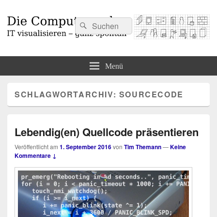
Suchen
Suchen
nach:
Die Computermaler
IT visualisieren – ganz spontan
Menü
SCHLAGWORTARCHIV:
SOURCECODE
Lebendig(en) Quellcode präsentieren
Veröffentlicht am
1. September 2016
von
Tim Themann
—
Keine
Kommentare ↓