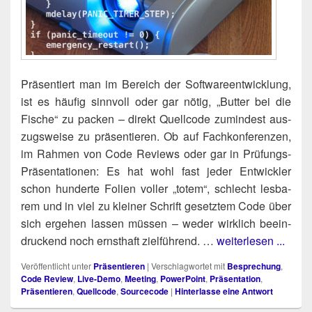
Prä­sen­tiert man im Bereich der Soft­ware­ent­wick­lung,
ist es häu­fig sinn­voll oder gar nötig, „But­ter bei die
Fische“ zu packen – direkt Quell­code zumin­dest aus­
zugs­wei­se zu prä­sen­tie­ren. Ob auf Fach­kon­fe­ren­zen,
im Rah­men von Code Reviews oder gar in Prü­fungs-
Prä­sen­ta­tio­nen: Es hat wohl fast jeder Ent­wick­ler
schon hun­der­te Foli­en vol­ler „totem“, schlecht les­ba­
rem und in viel zu klei­ner Schrift gesetz­tem Code über
sich erge­hen las­sen müs­sen – weder wirk­lich beein­
dru­ckend noch ernst­haft ziel­füh­rend. …
weiterlesen ...
Veröffentlicht unter
Präsentieren
|
Verschlagwortet mit
Besprechung
,
Code Review
,
Live-Demo
,
Meeting
,
PowerPoint
,
Präsentation
,
Präsentieren
,
Quellcode
,
Sourcecode
|
Hinterlasse eine Antwort