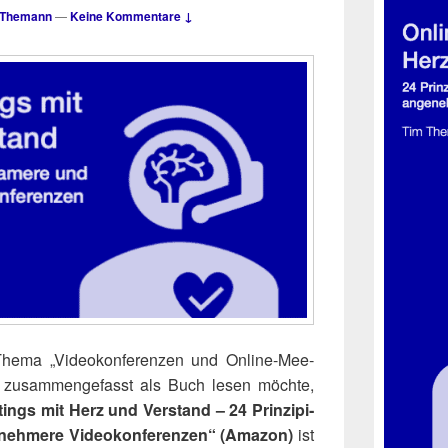
 Themann
—
Keine Kommentare ↓
The­ma „Video­kon­fe­ren­zen und Online-Mee­
 zusam­men­ge­fasst als Buch lesen möch­te,
ings mit Herz und Ver­stand – 24 Prin­zi­pi­
neh­me­re Video­kon­fe­ren­zen“ (Ama­zon)
ist