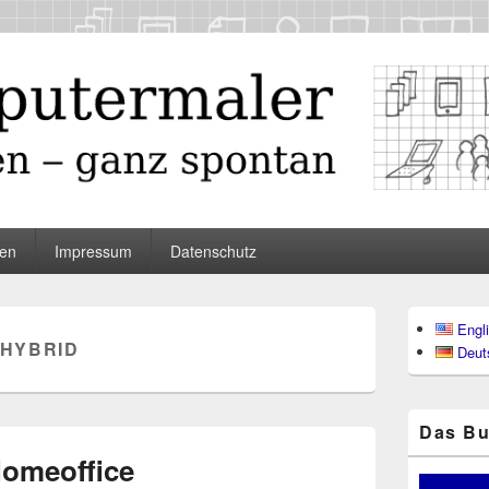
maler
en
Impressum
Datenschutz
Primärer
Engl
Seitenleisten
HYBRID
Deut
Widgetberei
Das Bu
omeoffice