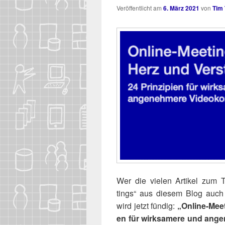
Veröffentlicht am
6. März 2021
von
Tim
Wer die vie­len Arti­kel zum 
tings“ aus die­sem Blog auch
wird jetzt fün­dig:
„Online-Mee­t
en für wirk­sa­me­re und ange­