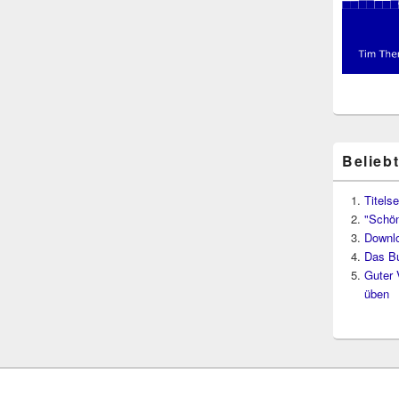
Belieb
Titelse
"Schön
Downl
Das B
Guter 
üben