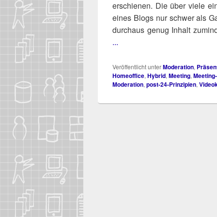
erschie­nen. Die über vie­le ein­
eines Blogs nur schwer als Ga
durch­aus genug Inhalt zumin­d
...
Veröffentlicht unter
Moderation
,
Präsen
Homeoffice
,
Hybrid
,
Meeting
,
Meeting
Moderation
,
post-24-Prinzipien
,
Video