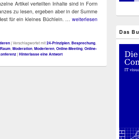
zel­ne Arti­kel ver­teil­ten Inhal­te sind in Form
n­zes zu lesen, erge­ben aber in der Sum­me
est für ein klei­nes Büch­lein. …
weiterlesen
Das Bu
tieren
|
Verschlagwortet mit
24-Prinzipien
,
Besprechung
,
-Raum
,
Moderation
,
Moderieren
,
Online-Meeting
,
Online-
konferenz
|
Hinterlasse eine Antwort