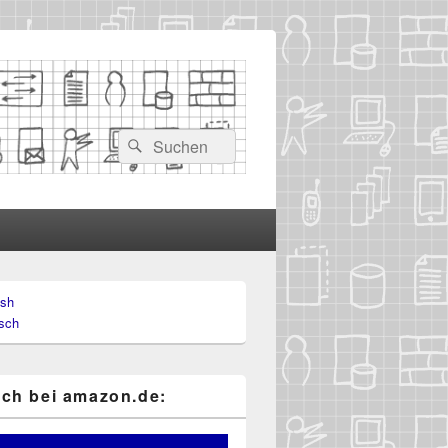
Suchen
Suchen
nach:
ish
-
sch
ch
ch bei ama​zon​.de: