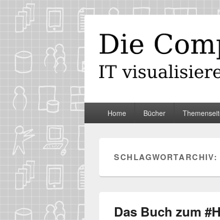
Die Computer
IT visualisieren – ganz spontan
Primäres
Home
Bücher
Themenseit
Menü
SCHLAGWORTARCHIV:
Das Buch zum #H