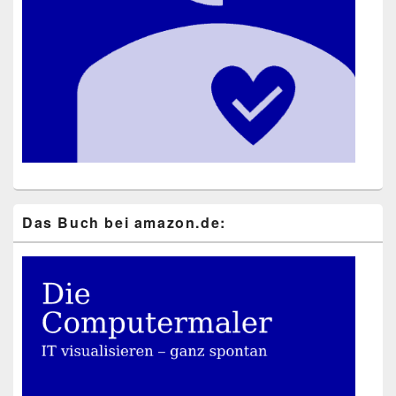
Das Buch bei ama​zon​.de: