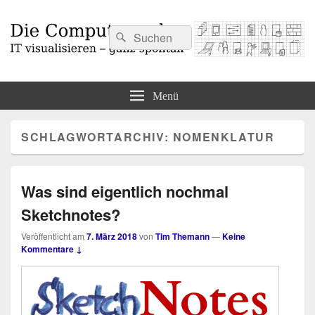
Suchen
Suchen
nach:
Die Computermaler
IT visualisieren – ganz spontan
Menü
SCHLAGWORTARCHIV:
NOMENKLATUR
Was sind eigentlich nochmal
Sketchnotes?
Veröffentlicht am
7. März 2018
von
Tim Themann
—
Keine
Kommentare ↓