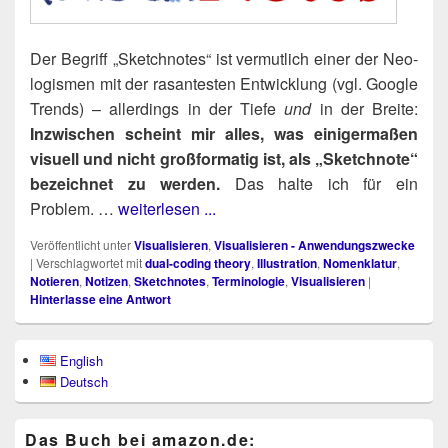
Der Begriff „Sketch­no­tes“ ist ver­mut­lich einer der Neo­
lo­gis­men mit der rasan­tes­ten Ent­wick­lung (vgl. Goog­le
Trends) – aller­dings in der Tie­fe
und
in der Brei­te:
Inzwi­schen scheint mir alles, was eini­ger­ma­ßen
visu­ell und nicht groß­for­ma­tig ist, als „Sketch­no­te“
bezeich­net zu wer­den.
Das hal­te ich für ein
Problem. …
weiterlesen ...
Veröffentlicht unter
Visualisieren
,
Visualisieren - Anwendungszwecke
|
Verschlagwortet mit
dual-coding theory
,
Illustration
,
Nomenklatur
,
Notieren
,
Notizen
,
Sketchnotes
,
Terminologie
,
Visualisieren
|
Hinterlasse eine Antwort
Primärer
English
Seitenleisten-
Deutsch
Widgetbereich
Das Buch bei ama​zon​.de: