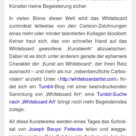
Künst­ler mei­ne Begeis­te­rung sicher.
In vie­len Büros die­ser Welt wird das White­board
zumin­dest teil­wei­se von den Car­toon-Zeich­nun­gen
eines mehr oder min­der talen­tier­ten Kol­le­gen blo­ckiert:
Kei­ner traut sich, das von schnel­ler Hand auf das
White­board gewor­fe­ne „Kunst­werk“ abzu­wi­schen.
Dabei ist es doch unter ande­rem gera­de der eph­eme­re
Cha­rak­ter der „Kunst am White­board“, der ihren Reiz
aus­macht – und mehr als nur „neben­be­ruf­li­che Car­too­
nis­ten“ anzieht: Unter <
http://​white​board​ar​tist​.com
> fin­
det sich ein
Tumb­lr
-Blog mit einer beein­dru­cken­den
Samm­lung von „White­board Art“; eine
Tumb­lr-Suche
nach „White­board Art“
bringt noch mehr Begeis­tern­des
zutage.
All die­se Kunst­wer­ke wer­den eines Tages das Schick­
sal von
Joseph Beuys‘
Fett­ecke
tei­len und weg­ge­