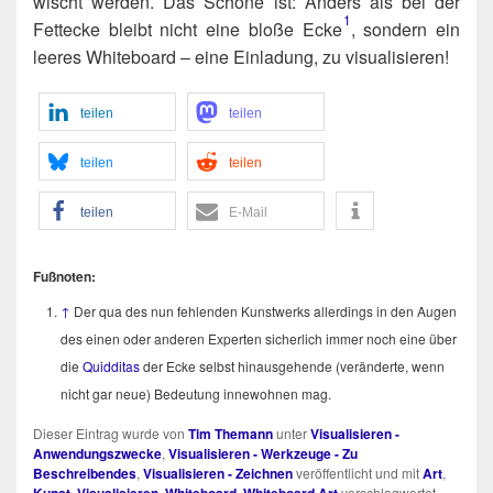
wischt wer­den. Das Schö­ne ist: Anders als bei der
1
Fett­ecke bleibt nicht eine blo­ße Ecke​
, son­dern ein
lee­res White­board – eine Ein­la­dung, zu visualisieren!
tei­len
tei­len
tei­len
tei­len
tei­len
E‑Mail
Fuß­no­ten:
↑
Der qua des nun feh­len­den Kunst­werks aller­dings in den Augen
des einen oder ande­ren Exper­ten sicher­lich immer noch eine über
die
Quid­di­tas
der Ecke selbst hin­aus­ge­hen­de (ver­än­der­te, wenn
nicht gar neue) Bedeu­tung inne­woh­nen mag.
Dieser Eintrag wurde von
Tim Themann
unter
Visualisieren -
Anwendungszwecke
,
Visualisieren - Werkzeuge - Zu
Beschreibendes
,
Visualisieren - Zeichnen
veröffentlicht und mit
Art
,
Kunst
,
Visualisieren
,
Whiteboard
,
Whiteboard Art
verschlagwortet.