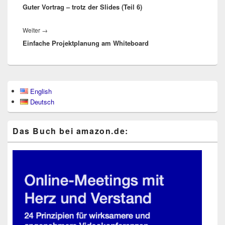
Guter Vortrag – trotz der Slides (Teil 6)
Beitrag:
Nächster
Weiter
→
Einfache Projektplanung am Whiteboard
Beitrag:
Primärer
English
Seitenleisten-
Deutsch
Widgetbereich
Das Buch bei ama​zon​.de: