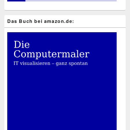
Das Buch bei ama​zon​.de: