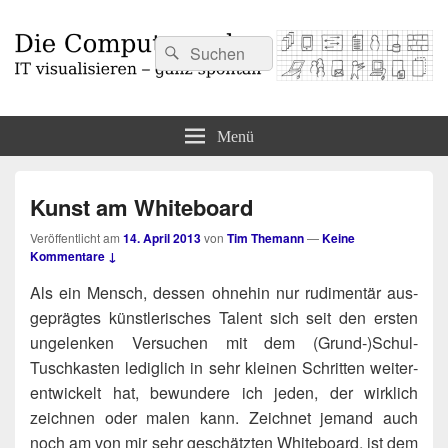
Suchen
Suchen
nach:
Die Computermaler
IT visualisieren – ganz spontan
Menü
Kunst am Whiteboard
Veröffentlicht am
14. April 2013
von
Tim Themann
—
Keine
Kommentare ↓
Als ein Mensch, des­sen ohne­hin nur rudi­men­tär aus­
ge­präg­tes künst­le­ri­sches Talent sich seit den ers­ten
unge­len­ken Ver­su­chen mit dem (Grund‑)​Schul-
Tuschkasten ledig­lich in sehr klei­nen Schrit­ten wei­ter­
ent­wi­ckelt hat, bewun­de­re ich jeden, der wirk­lich
zeich­nen oder malen kann. Zeich­net jemand auch
noch am von mir sehr geschätz­ten White­board, ist dem